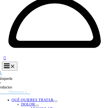
úsqueda
e
roductos
QUÉ QUIERES TRATAR
DOLOR