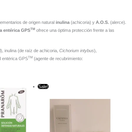
mentarios de origen natural
inulina
(achicoria) y
A.O.S.
(alerce).
TM
a entérica GPS
ofrece una óptima protección frente a las
, inulina (de raíz de achicoria,
Cichorium intybus
),
TM
al entérica GPS
(agente de recubrimiento:
El
El
Sale!
precio
precio
original
actual
era:
es:
€58,45.
€49,85.