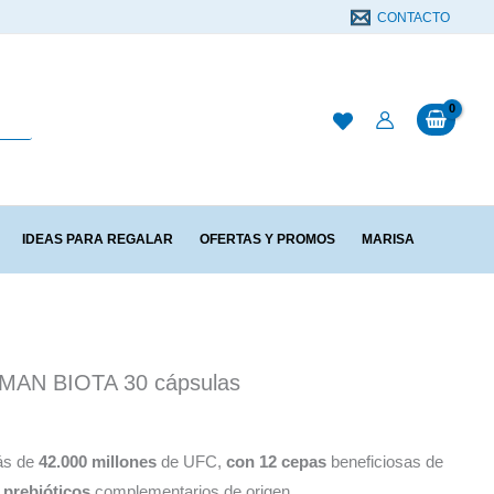
CONTACTO
IDEAS PARA REGALAR
OFERTAS Y PROMOS
MARISA
AN BIOTA 30 cápsulas
ás de
42.000 millones
de UFC,
con 12 cepas
beneficiosas de
prebióticos
complementarios de origen