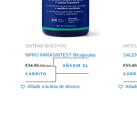
SISTEMA DIGESTIVO
ARTIC
NPRO PARASINTEST 90cápsulas
SALEN
€
34,80
€
53,40
AÑADIR AL
IVA inc.
CARRITO
CARR
Añadir a la lista de deseos
Añadir