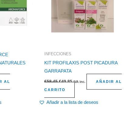
INFECCIONES
RCE
NATURALES
KIT PROFILAXIS POST PICADURA
GARRAPATA
€
58,45
€
49,85
R AL
AÑADIR AL
IVA inc.
CARRITO
s
Añadir a la lista de deseos