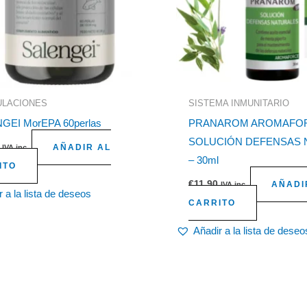
ULACIONES
SISTEMA INMUNITARIO
GEI MorEPA 60perlas
PRANAROM AROMAFO
SOLUCIÓN DEFENSAS 
AÑADIR AL
IVA inc.
– 30ml
ITO
€
11,90
AÑADI
IVA inc.
 a la lista de deseos
CARRITO
Añadir a la lista de deseo