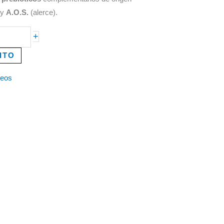
 y
A.O.S.
(alerce).
+
ITO
seos