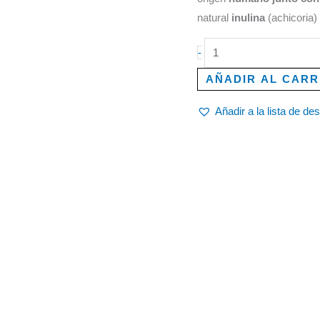
cantidad
natural
inulina
(achicoria)
-
AÑADIR AL CARR
Añadir a la lista de de