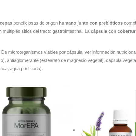
 cepas
beneficiosas de origen
humano junto con prebióticos
comple
últiples sitios del tracto gastrointestinal. La
cápsula con cobertur
. De microorganismos viables por cápsula, ver información nutricional)
ico), antiaglomerante (estearato de magnesio vegetal), cápsula veget
rica; agua purificada).