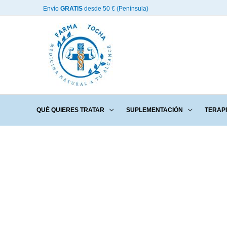
Ir
Envío
GRATIS
desde 50 € (Península)
al
contenido
QUÉ QUIERES TRATAR
SUPLEMENTACIÓN
TERAP