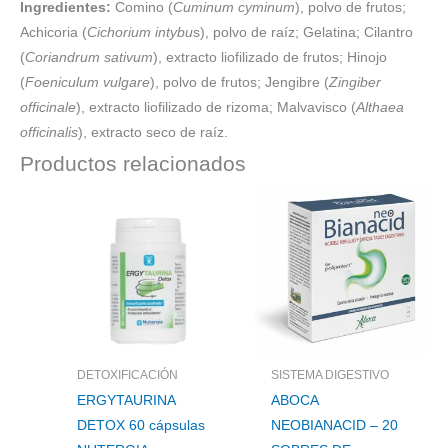
Ingredientes:
Comino (
Cuminum cyminum
), polvo de frutos;
Achicoria (
Cichorium intybu
s), polvo de raíz; Gelatina; Cilantro
(
Coriandrum sativum
), extracto liofilizado de frutos; Hinojo
(
Foeniculum vulgare
), polvo de frutos; Jengibre (
Zingiber
officinale
), extracto liofilizado de rizoma; Malvavisco (
Althaea
officinalis
), extracto seco de raíz.
Productos relacionados
DETOXIFICACIÓN
SISTEMA DIGESTIVO
ERGYTAURINA
ABOCA
DETOX 60 cápsulas
NEOBIANACID – 20