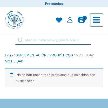
Ir
Protocolos
al
contenido
Búsqueda
de
productos
Inicio
/
SUPLEMENTACIÓN
/
PROBIÓTICOS
/ MOTILIDAD
MOTILIDAD
No se han encontrado productos que coincidan con
tu selección.