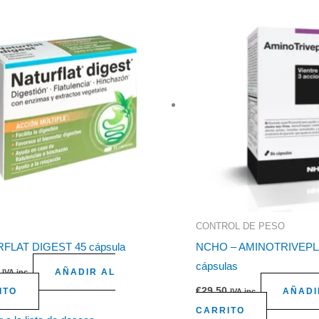
S
CONTROL DE PESO
FLAT DIGEST 45 cápsula
NCHO – AMINOTRIVEPL
cápsulas
AÑADIR AL
IVA inc.
€
29,50
ITO
AÑADI
IVA inc.
CARRITO