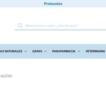
Protocolos
Búsqueda
de
productos
IAS NATURALES
GAFAS
PARAFARMACIA
VETERINARIA
CHAZÓN