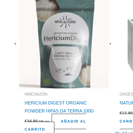
HINCHAZÓN
GASE
HERICIUM DIGEST ORGANIC
NATUR
POWDER HIFAS DA TERRA 100G
€
12,90
€
24,80
AÑADIR AL
CARR
IVA inc.
CARRITO