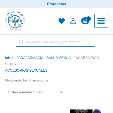
Ir
Protocolos
al
contenido
Búsqueda
de
productos
Inicio
/
PARAFARMACIA
/
SALUD SEXUAL
/ ACCESORIOS
SEXUALES
ACCESORIOS SEXUALES
Mostrando los 3 resultados