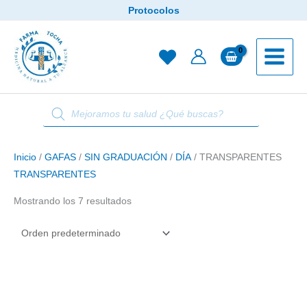
Ir
Protocolos
al
contenido
Búsqueda
de
productos
Inicio
/
GAFAS
/
SIN GRADUACIÓN
/
DÍA
/ TRANSPARENTES
TRANSPARENTES
Mostrando los 7 resultados