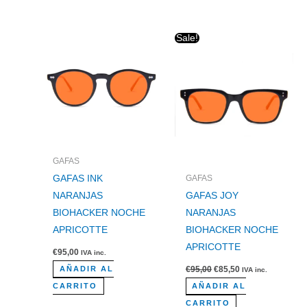
El
El
Sale!
precio
precio
original
actual
era:
es:
€95,00.
€85,50.
GAFAS
GAFAS INK
GAFAS
NARANJAS
GAFAS JOY
BIOHACKER NOCHE
NARANJAS
APRICOTTE
BIOHACKER NOCHE
APRICOTTE
€
95,00
IVA inc.
€
95,00
€
85,50
AÑADIR AL
IVA inc.
CARRITO
AÑADIR AL
CARRITO