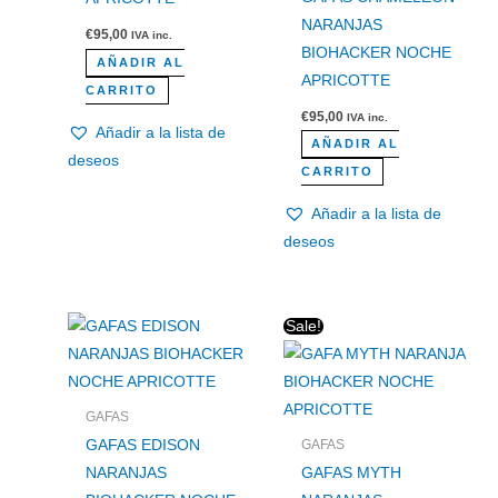
NARANJAS
€
95,00
IVA inc.
BIOHACKER NOCHE
AÑADIR AL
APRICOTTE
CARRITO
€
95,00
IVA inc.
Añadir a la lista de
AÑADIR AL
deseos
CARRITO
Añadir a la lista de
deseos
El
El
Sale!
precio
precio
original
actual
era:
es:
€95,00.
€85,50.
GAFAS
GAFAS EDISON
GAFAS
NARANJAS
GAFAS MYTH