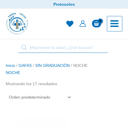
Ir
Protocolos
al
contenido
Búsqueda
de
productos
Inicio
/
GAFAS
/
SIN GRADUACIÓN
/ NOCHE
NOCHE
Mostrando los 17 resultados