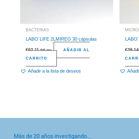
BACTERIAS
MICRO
LABO´LIFE 2LMIREG 30 cápsulas
LABO´
€
62,11
€
39,14
AÑADIR AL
IVA inc.
CARRITO
CARR
Añadir a la lista de deseos
Añadir
Más de 20 años investigando…