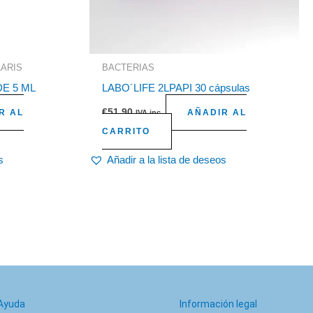
ARIS
BACTERIAS
DE 5 ML
LABO´LIFE 2LPAPI 30 cápsulas
€
51,90
R AL
AÑADIR AL
IVA inc.
CARRITO
s
Añadir a la lista de deseos
Ayuda
Información legal