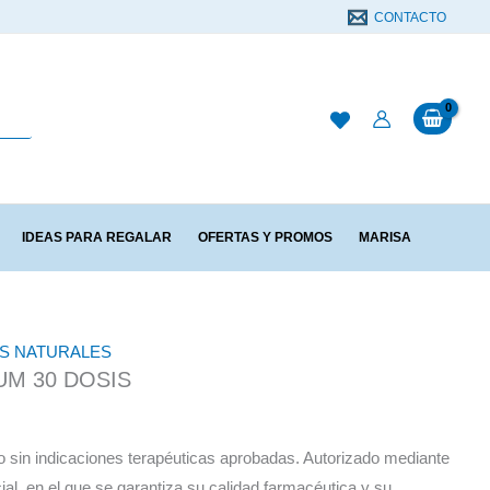
CONTACTO
IDEAS PARA REGALAR
OFERTAS Y PROMOS
MARISA
AS NATURALES
M 30 DOSIS
sin indicaciones terapéuticas aprobadas. Autorizado mediante
cial, en el que se garantiza su calidad farmacéutica y su