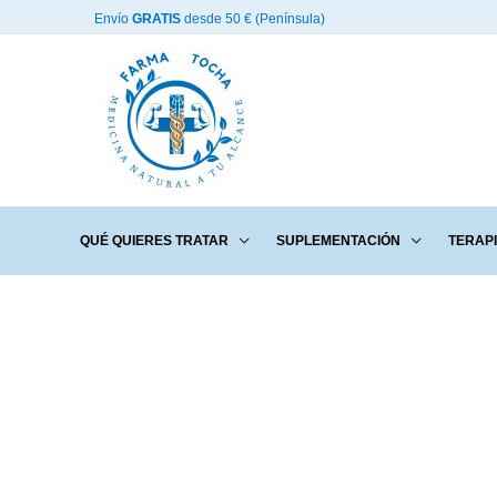
Ir
Envío
GRATIS
desde 50 € (Península)
al
contenido
QUÉ QUIERES TRATAR
SUPLEMENTACIÓN
TERAP