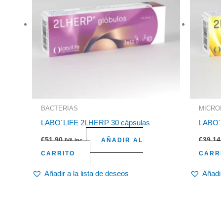
BACTERIAS
MICRO
LABO´LIFE 2LHERP 30 cápsulas
LABO´
€
51,90
€
39,14
AÑADIR AL
IVA inc.
CARRITO
CARR
Añadir a la lista de deseos
Añadir