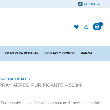
CONTACTO
IDEAS PARA REGALAR
OFERTAS Y PROMOS
MARISA
PIAS NATURALES
PRAY AÉREO PURIFICANTE – 500ml
 Puressentiel es una fórmula patentada de 41 aceites esenciales,