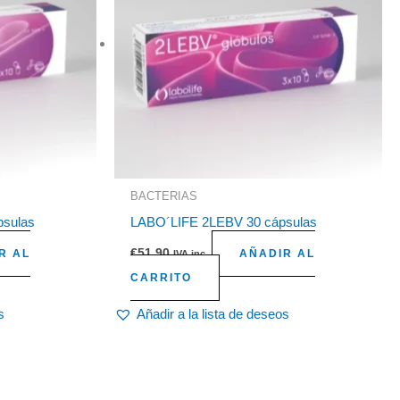
BACTERIAS
psulas
LABO´LIFE 2LEBV 30 cápsulas
€
51,90
R AL
AÑADIR AL
IVA inc.
CARRITO
s
Añadir a la lista de deseos