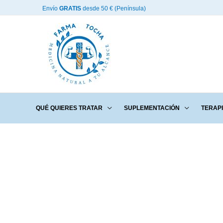
Ir
Envío
GRATIS
desde 50 € (Península)
al
contenido
QUÉ QUIERES TRATAR
SUPLEMENTACIÓN
TERAP